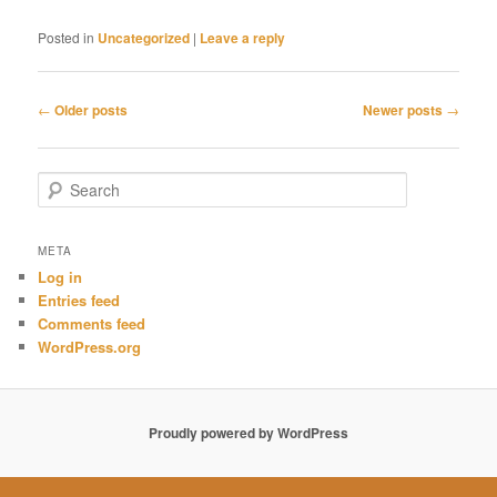
Posted in
Uncategorized
|
Leave a reply
Post
←
Older posts
Newer posts
→
navigation
S
e
a
r
META
c
Log in
h
Entries feed
Comments feed
WordPress.org
Proudly powered by WordPress