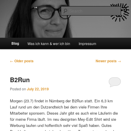
Skip
Skip
Leontine Mey Diplom Editorin
to
to
Sear
primary
secondary
content
content
mey-edit
Main
Blog
Was ich kann & wer ich bin
Impressum
menu
Post
←
Older posts
Newer posts
→
navigation
B2Run
Posted on
July 22, 2019
Morgen (23.7) findet in Nürnberg der B2Run statt. Ein 6,3 km
Lauf rund um den Dutzendteich bei dem viele Firmen Ihre
Mitarbeiter sponsern. Dieses Jahr gibt es auch eine Läuferin die
für meine Firma läuft. Im neu designten Mey-Edit Shirt wird sie
Werbung laufen und hoffentlich sehr viel Spaß haben. Gutes